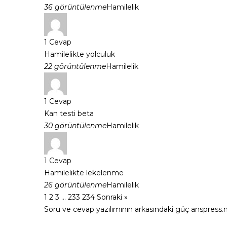
36 görüntülenme
Hamilelik
1
Cevap
Hamilelikte yolculuk
22 görüntülenme
Hamilelik
1
Cevap
Kan testi beta
30 görüntülenme
Hamilelik
1
Cevap
Hamilelikte lekelenme
26 görüntülenme
Hamilelik
1
2
3
…
233
234
Sonraki »
Soru ve cevap yazılımının arkasındaki güç
anspress.