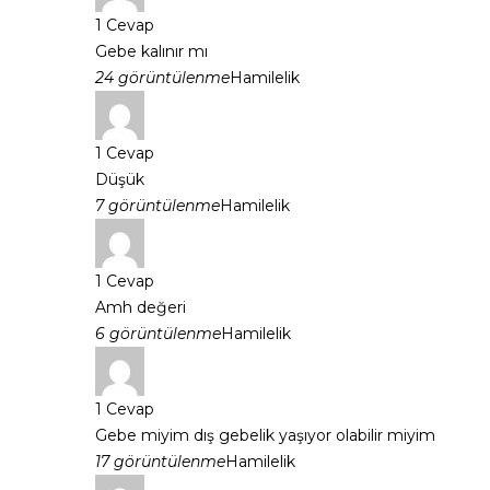
1
Cevap
Gebe kalınır mı
24 görüntülenme
Hamilelik
1
Cevap
Düşük
7 görüntülenme
Hamilelik
1
Cevap
Amh değeri
6 görüntülenme
Hamilelik
1
Cevap
Gebe miyim dış gebelik yaşıyor olabilir miyim
17 görüntülenme
Hamilelik