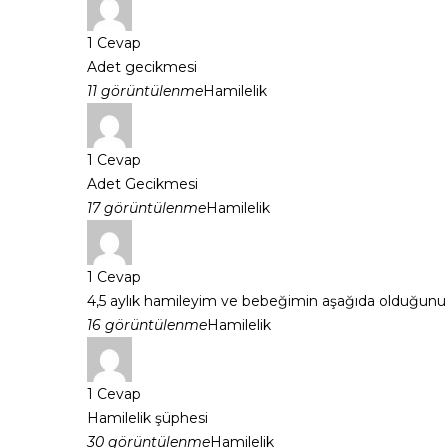
1
Cevap
Adet gecikmesi
11 görüntülenme
Hamilelik
1
Cevap
Adet Gecikmesi
17 görüntülenme
Hamilelik
1
Cevap
4,5 aylık hamileyim ve bebeğimin aşağıda olduğunu sö
16 görüntülenme
Hamilelik
1
Cevap
Hamilelik şüphesi
30 görüntülenme
Hamilelik