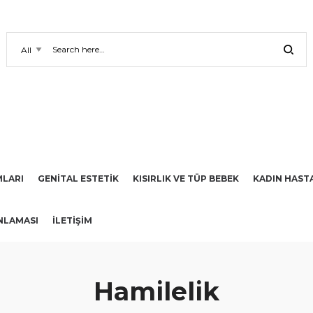
LARI
GENİTAL ESTETİK
KISIRLIK VE TÜP BEBEK
KADIN HAST
NLAMASI
İLETIŞIM
Hamilelik