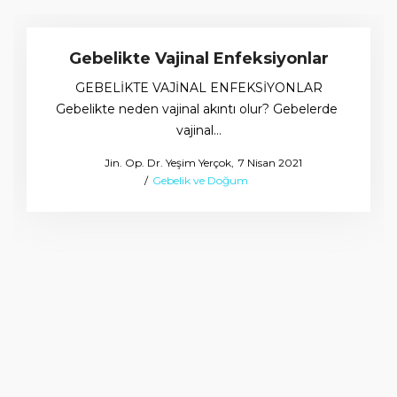
Gebelikte Vajinal Enfeksiyonlar
GEBELİKTE VAJİNAL ENFEKSİYONLAR
Gebelikte neden vajinal akıntı olur? Gebelerde
vajinal…
Posted
by
Jin. Op. Dr. Yeşim Yerçok
7 Nisan 2021
Posted
on
Gebelik ve Doğum
in