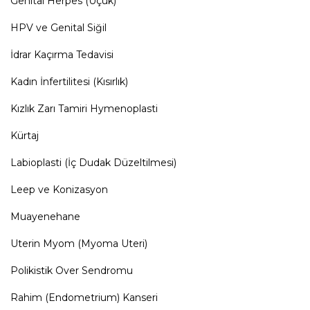
Genital Herpes (Uçuk)
HPV ve Genital Siğil
İdrar Kaçırma Tedavisi
Kadın İnfertilitesi (Kısırlık)
Kızlık Zarı Tamiri Hymenoplasti
Kürtaj
Labioplasti (İç Dudak Düzeltilmesi)
Leep ve Konizasyon
Muayenehane
Uterin Myom (Myoma Uteri)
Polikistik Over Sendromu
Rahim (Endometrium) Kanseri