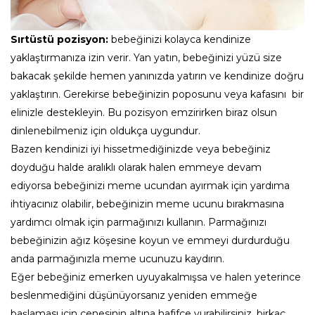
Sırtüstü pozisyon:
bebeğinizi kolayca kendinize
yaklaştırmanıza izin verir. Yan yatın, bebeğinizi yüzü size
bakacak şekilde hemen yanınızda yatırın ve kendinize doğru
yaklaştırın. Gerekirse bebeğinizin poposunu veya kafasını bir
elinizle destekleyin. Bu pozisyon emzirirken biraz olsun
dinlenebilmeniz için oldukça uygundur.
Bazen kendinizi iyi hissetmediğinizde veya bebeğiniz
doyduğu halde aralıklı olarak halen emmeye devam
ediyorsa bebeğinizi meme ucundan ayırmak için yardıma
ihtiyacınız olabilir, bebeğinizin meme ucunu bırakmasına
yardımcı olmak için parmağınızı kullanın. Parmağınızı
bebeğinizin ağız köşesine koyun ve emmeyi durdurduğu
anda parmağınızla meme ucunuzu kaydırın.
Eğer bebeğiniz emerken uyuyakalmışsa ve halen yeterince
beslenmediğini düşünüyorsanız yeniden emmeğe
başlaması için çenesinin altına hafifçe vurabilirsiniz, birkaç