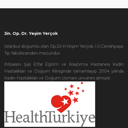
Jin. Op. Dr. Yeşim Yerçok
İstanbul doğumlu olan Op.Dr.H.Yeşim Yerçok, İ.Ü.Cerrahpaşa
Tıp fakültesinden mezundur.
İhtisasını Şişli Etfal Eğitim ve Araştırma Hastanesi Kadın
Hastalıkları ve Doğum Kliniğinde tamamlayıp 2004 yılında
Kadın Hastalıkları ve Doğum Uzmanı ünvanını almıştır.