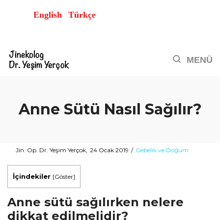
English
Türkçe
Anne Sütü Nasıl Sağılır?
Posted
Posted
By
Jin. Op. Dr. Yeşim Yerçok
24 Ocak 2019
Gebelik ve Doğum
on
in
İçindekiler
[
Göster
]
Anne sütü sağılırken nelere
dikkat edilmelidir?