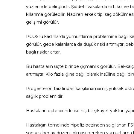
yüzlerinde belirgindir. Şiddetli vakalarda sırt, kol ve 
kıllanma görülebilir. Nadiren erkek tipi saç dökülmes
gelişimi görülür.
PCOS’lu kadınlarda yumurtlama problemine bağlı kısır
görülür, gebe kalanlarda da düşük riski artmıştır, beb
bağlı riskler artar.
Bu hastaların üçte birinde şişmanlık görülür. Bel-kal
artmıştır. Kilo fazlalığına bağlı olarak insüline bağlı 
Progesteron tarafından karşılanamamış yüksek östroje
sağlık problemidir.
Hastaların üçte birinde ise hiç bir şikayet yoktur, ya
Hastalığın temelinde hipofiz bezinden salgılanan FS
sonucu her ay düzenli olması gereken yumurtlama bozu