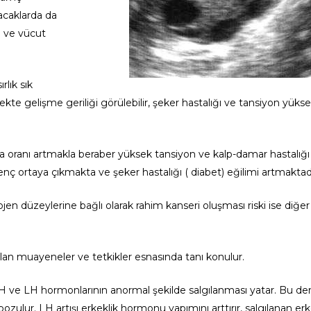
bacaklarda da
i ve vücut
lık sık
ekte gelişme geriliği görülebilir, şeker hastalığı ve tansiyon yükse
ça oranı artmakla beraber yüksek tansiyon ve kalp-damar hastalığı 
direnç ortaya çıkmakta ve şeker hastalığı ( diabet) eğilimi artmaktad
n düzeylerine bağlı olarak rahim kanseri oluşması riski ise diğer 
pılan muayeneler ve tetkikler esnasında tanı konulur.
H ve LH hormonlarının anormal şekilde salgılanması yatar. Bu den
lur. LH artışı erkeklik hormonu yapımını arttırır, salgılanan erk