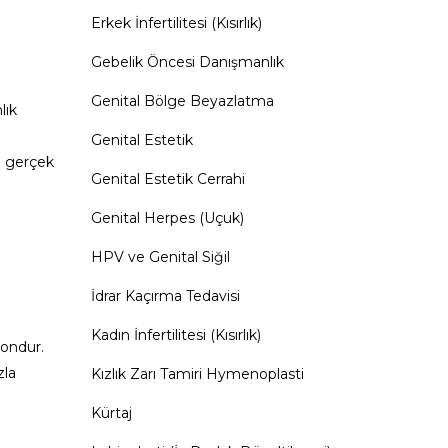
Erkek İnfertilitesi (Kısırlık)
Gebelik Öncesi Danışmanlık
Genital Bölge Beyazlatma
lık
n
Genital Estetik
nu gerçek
Genital Estetik Cerrahi
Genital Herpes (Uçuk)
HPV ve Genital Siğil
İdrar Kaçırma Tedavisi
Kadın İnfertilitesi (Kısırlık)
mondur.
zla
Kızlık Zarı Tamiri Hymenoplasti
Kürtaj