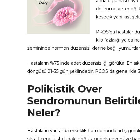
anda olgunlaşmaya çal
döllenme yeteneği k
kesecik yani kist şek
PKOS’da hastalar dü
kilo fazlalığı ya da
zemininde hormon düzensizliklerine bağlı yumurtla
Hastaların %75 inde adet düzensizliği görülür. En sı
döngüsü 21-35 gün şeklindedir. PCOS da genellikle 3
Polikistik Over
Sendromunun Belirtile
Neler?
Hastaların yarısında erkeklik hormonunda artış görül
sık alt çene, üst dudak, göğüs, göbek çevresi ve bac