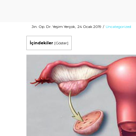
Posted
Posted
By
Jin. Op. Dr. Yeşim Yerçok
24 Ocak 2019
Uncategorized
on
in
İçindekiler
[
Göster
]