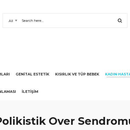
LARI
GENİTAL ESTETİK
KISIRLIK VE TÜP BEBEK
KADIN HAST
NLAMASI
İLETIŞIM
Polikistik Over Sendrom