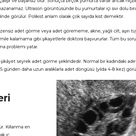
ışır ve başarısız olur. Sonuçta birçok yumurta vardır ancak hiçbir
azanamaz. Ultrason görüntüsünde bu yumurtalar içi sıvı dolu bir
linde görülür. Polikist anlam olarak çok sayıda kist demektir.
zensiz adet görme veya adet görememe, akne, yağlı cilt, aşırı t
 hamile kalamama gibi şikayetlerle doktora başvururlar. Tüm bu soru
ma problemi yatar.
k şikâyet seyrek adet görme şeklindedir. Normal bir kadındaki ade
5 günden daha uzun aralıklarla adet döngüsü (yılda 4-8 kez) görü
ri
ür. Kıllanma en
ak iç