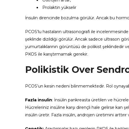
Östrojen artar,
Prolaktin yükselir
İnsulin direncinde bozulma görülür. Ancak bu horm
PCOS’lu hastaların ultrasonografi ile incelenmesind
şeklinde dizildiği görülür. Ancak sadece ultrason gö
yumurtalıklarının görüntüsü de polikist şeklindedir ve
PKOS ile karıştırmamak gerekir.
Polikistik Over Send
PCOS’un kesin nedeni bilinmemektedir. Rol oynayabil
Fazla insulin
: İnsülin pankreasta üretilen ve hücrele
Hücreleriniz insüline karşı dirençli hale gelirse kan
insülin üretir. Fazla insülin, androjen üretimini arttı
Genetik:
Araştırmalar bazı genlerin PKOS ile bağlant