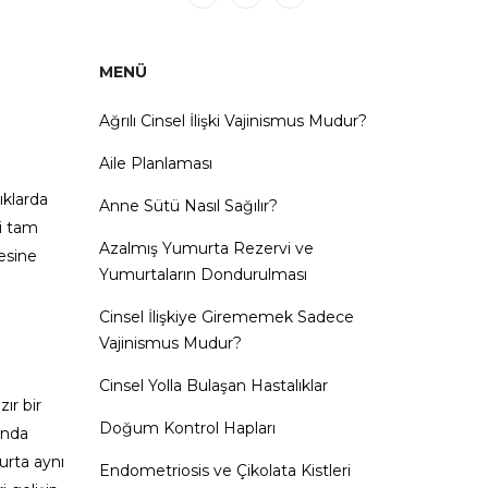
MENÜ
Ağrılı Cinsel İlişki Vajinismus Mudur?
Aile Planlaması
ıklarda
Anne Sütü Nasıl Sağılır?
ni tam
Azalmış Yumurta Rezervi ve
mesine
Yumurtaların Dondurulması
Cinsel İlişkiye Girememek Sadece
Vajinismus Mudur?
Cinsel Yolla Bulaşan Hastalıklar
ır bir
Doğum Kontrol Hapları
ında
urta aynı
Endometriosis ve Çikolata Kistleri