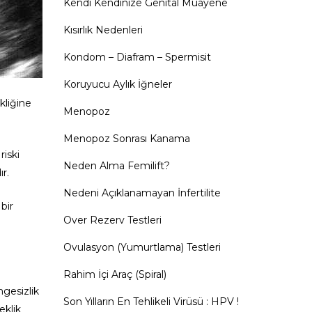
Kendi Kendinize Genital Muayene
Kısırlık Nedenleri
Kondom – Diafram – Spermisit
Koruyucu Aylık İğneler
kliğine
Menopoz
Menopoz Sonrası Kanama
riski
Neden Alma Femilift?
ır.
Nedeni Açıklanamayan İnfertilite
bir
Over Rezerv Testleri
Ovulasyon (Yumurtlama) Testleri
Rahim İçi Araç (Spiral)
gesizlik
Son Yılların En Tehlikeli Virüsü : HPV !
eklik