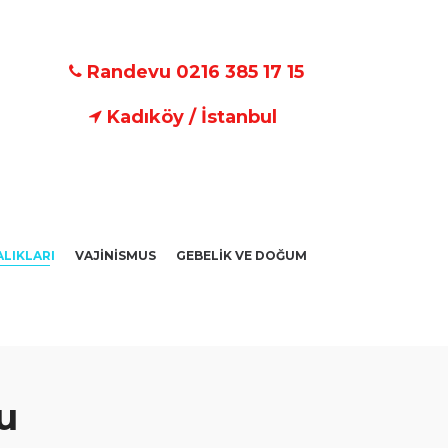
Randevu 0216 385 17 15
Kadıköy / İstanbul
ALIKLARI
VAJİNİSMUS
GEBELİK VE DOĞUM
u