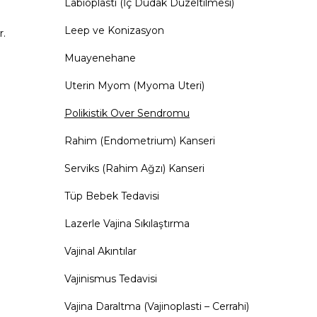
Labioplasti (İç Dudak Düzeltilmesi)
Leep ve Konizasyon
r.
Muayenehane
Uterin Myom (Myoma Uteri)
Polikistik Over Sendromu
Rahim (Endometrium) Kanseri
Serviks (Rahim Ağzı) Kanseri
Tüp Bebek Tedavisi
Lazerle Vajina Sıkılaştırma
Vajinal Akıntılar
Vajinismus Tedavisi
Vajina Daraltma (Vajinoplasti – Cerrahi)