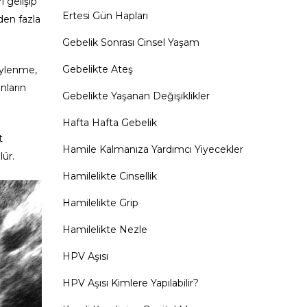
i gelişip
Ertesi Gün Hapları
den fazla
Gebelik Sonrası Cinsel Yaşam
Gebelikte Ateş
üylenme,
nların
Gebelikte Yaşanan Değişiklikler
Hafta Hafta Gebelik
t
Hamile Kalmanıza Yardımcı Yiyecekler
lür.
Hamilelikte Cinsellik
Hamilelikte Grip
Hamilelikte Nezle
HPV Aşısı
HPV Aşısı Kimlere Yapılabilir?