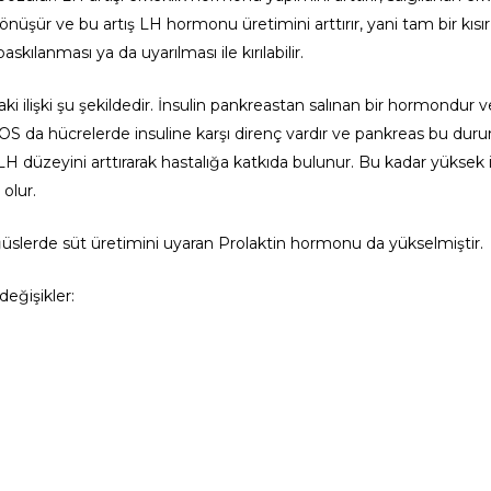
üşür ve bu artış LH hormonu üretimini arttırır, yani tam bir kıs
skılanması ya da uyarılması ile kırılabilir.
i ilişki şu şekildedir. İnsulin pankreastan salınan bir hormondur v
COS da hücrelerde insuline karşı direnç vardır ve pankreas bu dur
n LH düzeyini arttırarak hastalığa katkıda bulunur. Bu kadar yüksek 
olur.
ğüslerde süt üretimini uyaran Prolaktin hormonu da yükselmiştir.
eğişikler: