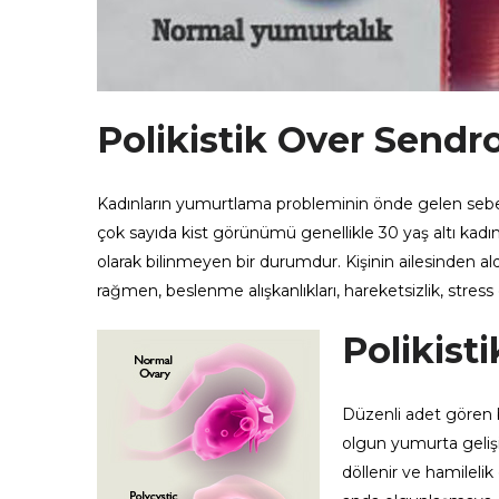
Polikistik Over Send
Kadınların yumurtlama probleminin önde gelen sebe
çok sayıda kist görünümü genellikle 30 yaş altı kadı
olarak bilinmeyen bir durumdur. Kişinin ailesinden al
rağmen, beslenme alışkanlıkları, hareketsizlik, stress d
Polikist
Düzenli adet gören 
olgun yumurta gelişi
döllenir ve hamileli