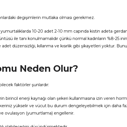
onlardaki degişimlerin mutlaka olması gerekmez.
e yumurtalıklarda 10-20 adet 2-10 mm capında kistin adeta gerdan
rüntüsü ile tanı konulmamalıdır çünkü normal kadınların %8-25 ini
 adet düzensizliği, kıllanma ve kısırlık gibi şikayetleri yoktur. Bu
romu Neden Olur?
ecek faktörler şunlardır:
rin birincil enerji kaynağı olan şekeri kullanmasına izin veren hor
 şekeriniz yükselir ve vücut bu durum dengeleyebilmek için daha fa
rır ve ovulasyon (yumurtlama) engellenir.
ılı olabileceğini düşündürmektedir.