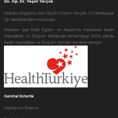
Jin. Op. Dr. Yeşim Yerçok
İstanbul doğumlu olan Op.Dr.H.Yeşim Yerçok, İ.Ü.Cerrahpaşa
Tıp fakültesinden mezundur.
İhtisasını Şişli Etfal Eğitim ve Araştırma Hastanesi Kadın
Hastalıkları ve Doğum Kliniğinde tamamlayıp 2004 yılında
Kadın Hastalıkları ve Doğum Uzmanı ünvanını almıştır.
Genital Estetik
Vajinismus Tedavisi