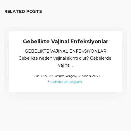
RELATED POSTS
Gebelikte Vajinal Enfeksiyonlar
GEBELİKTE VAJİNAL ENFEKSİYONLAR
Gebelikte neden vajinal akıntı olur? Gebelerde
vajinal…
Posted
by
Jin. Op. Dr. Yeşim Yerçok
7 Nisan 2021
Posted
on
Gebelik ve Doğum
in