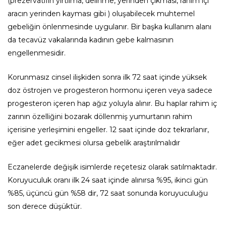
(prezervatifin yırtılma, delinme, yerinden çıkması, rahim içi
aracın yerinden kayması gibi ) oluşabilecek muhtemel
gebeliğin önlenmesinde uygulanır. Bir başka kullanım alanı
da tecavüz vakalarında kadının gebe kalmasının
engellenmesidir.
Korunmasız cinsel ilişkiden sonra ilk 72 saat içinde yüksek
doz östrojen ve progesteron hormonu içeren veya sadece
progesteron içeren hap ağız yoluyla alınır. Bu haplar rahim iç
zarının özelliğini bozarak döllenmiş yumurtanın rahim
içerisine yerleşimini engeller. 12 saat içinde doz tekrarlanır,
eğer adet gecikmesi olursa gebelik araştırılmalıdır
Eczanelerde değişik isimlerde reçetesiz olarak satılmaktadır.
Koruyuculuk oranı ilk 24 saat içinde alınırsa %95, ikinci gün
%85, üçüncü gün %58 dir, 72 saat sonunda koruyuculuğu
son derece düşüktür.