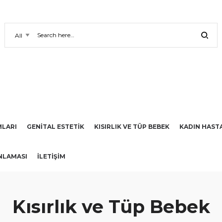
LARI
GENİTAL ESTETİK
KISIRLIK VE TÜP BEBEK
KADIN HAST
NLAMASI
İLETIŞIM
Kısırlık ve Tüp Bebek